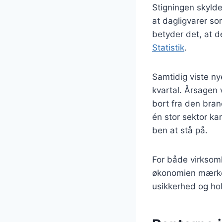
Stigningen skylde
at dagligvarer so
betyder det, at d
Statistik
.
Samtidig viste ny
kvartal. Årsagen 
bort fra den bran
én stor sektor ka
ben at stå på.
For både virksom
økonomien mærkes
usikkerhed og ho