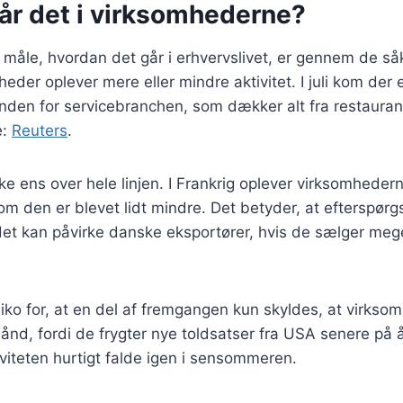
år det i virksomhederne?
 måle, hvordan det går i erhvervslivet, er gennem de så
eder oplever mere eller mindre aktivitet. I juli kom der e
nden for servicebranchen, som dækker alt fra restaurante
e:
Reuters
.
kke ens over hele linjen. I Frankrig oplever virksomheder
om den er blevet lidt mindre. Det betyder, at efterspørg
 det kan påvirke danske eksportører, hvis de sælger mege
siko for, at en del af fremgangen kun skyldes, at virks
hånd, fordi de frygter nye toldsatser fra USA senere på å
tiviteten hurtigt falde igen i sensommeren.