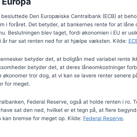
i Europa
uli besluttede Den Europæiske Centralbank (ECB) at beho
i foråret. Det betyder, at bankernes rente for at låne
nu. Beslutningen blev taget, fordi økonomien i EU er usi
 i år har sat renten ned for at hjælpe væksten. Kilde:
EC
ennesker betyder det, at boliglån med variabel rente i
irksomheder betyder det, at deres låneomkostninger for
 økonomer tror dog, at vi kan se lavere renter senere på
er for meget.
ralbanken, Federal Reserve, også at holde renten i ro. 
e have sat den ned, hvilket er et tegn på, at flere begyn
 kan bremse for meget op. Kilde:
Federal Reserve
.