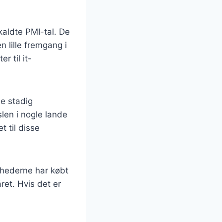
kaldte PMI-tal. De
n lille fremgang i
r til it-
ne stadig
slen i nogle lande
t til disse
omhederne har købt
ret. Hvis det er