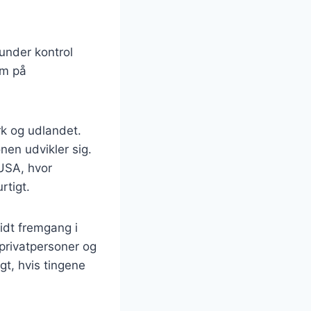
 under kontrol
om på
rk og udlandet.
nen udvikler sig.
USA, hvor
rtigt.
lidt fremgang i
 privatpersoner og
gt, hvis tingene