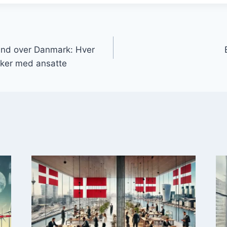
gation
 ind over Danmark: Hver
kker med ansatte