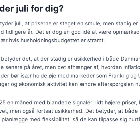
er juli for dig?
tyder juli, at priserne er steget en smule, men stadig er
 tidligere år. Det er dog en god idé at være opmærks
især hvis husholdningsbudgettet er stramt.
 betyder det, at der stadig er usikkerhed i både Danma
e senere på året, men det afhænger af, hvordan inflatio
der bør især holde øje med markeder som Frankrig og 
inger og økonomisk aktivitet kan ændre efterspørgslen hu
 2025 en måned med blandede signaler: lidt højere priser, 
ivet, men også fortsat usikkerhed. Det betyder, at både
planlægge med fleksibilitet, så de kan tilpasse sig hurti