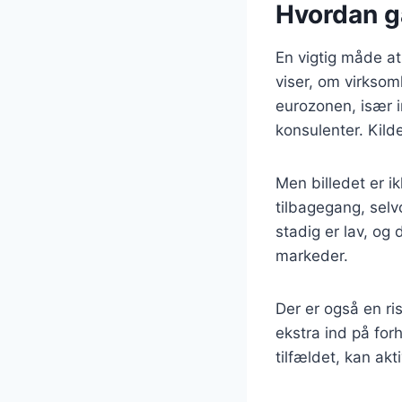
Hvordan g
En vigtig måde at
viser, om virksomh
eurozonen, især i
konsulenter. Kild
Men billedet er i
tilbagegang, selv
stadig er lav, og
markeder.
Der er også en ri
ekstra ind på for
tilfældet, kan ak