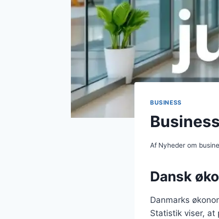
BUSINESS
Business
Af
Nyheder om busin
Dansk økon
Danmarks økonomi
Statistik viser, a