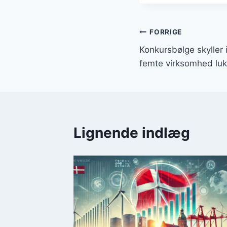
Indlægsnavi
FORRIGE
Konkursbølge skyller
femte virksomhed lu
Lignende indlæg