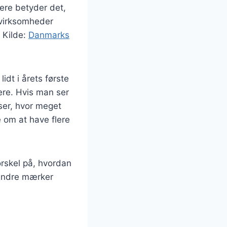
kere betyder det,
 virksomheder
 Kilde:
Danmarks
idt i årets første
gere. Hvis man ser
ser, hvor meget
e om at have flere
rskel på, hvordan
andre mærker