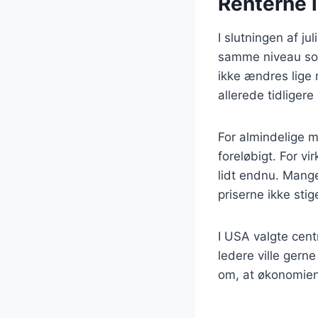
Renterne 
I slutningen af j
samme niveau som 
ikke ændres lige 
allerede tidligere
For almindelige m
foreløbigt. For v
lidt endnu. Mange
priserne ikke stig
I USA valgte cent
ledere ville gern
om, at økonomien