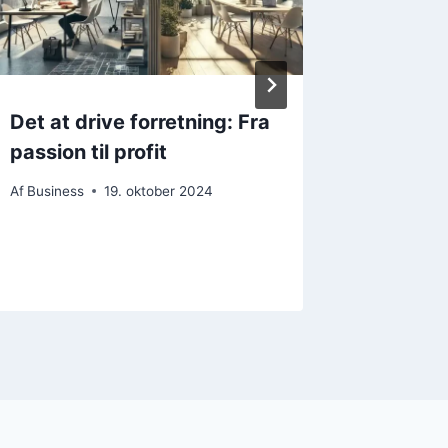
Det at drive forretning: Fra
Stignin
passion til profit
Erhverv
an i væ
Af
Business
19. oktober 2024
Af
Nyheder
13. novem