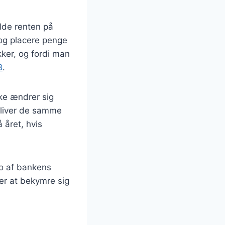
lde renten på
 og placere penge
kker, og fordi man
B
.
kke ændrer sig
bliver de samme
 året, hvis
To af bankens
der at bekymre sig