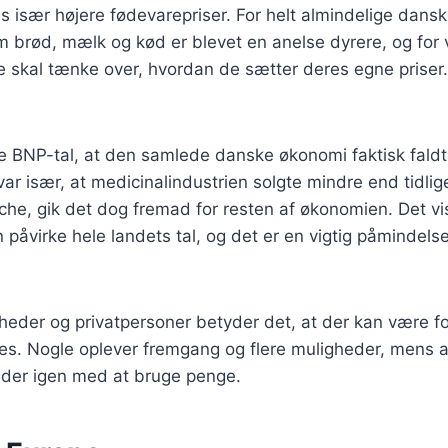
s især højere fødevarepriser. For helt almindelige dans
m brød, mælk og kød er blevet en anelse dyrere, og for
e skal tænke over, hvordan de sætter deres egne priser.
e BNP-tal, at den samlede danske økonomi faktisk faldt l
var især, at medicinalindustrien solgte mindre end tidli
che, gik det dog fremad for resten af økonomien. Det vi
n påvirke hele landets tal, og det er en vigtig påmindels
heder og privatpersoner betyder det, at der kan være fo
. Nogle oplever fremgang og flere muligheder, mens 
lder igen med at bruge penge.