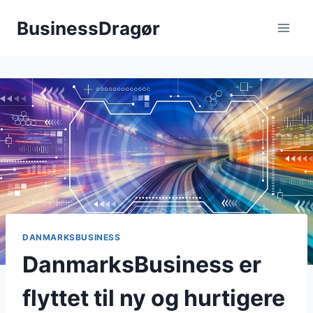
Fortsæt
BusinessDragør
til
indhold
DANMARKSBUSINESS
DanmarksBusiness er
flyttet til ny og hurtigere