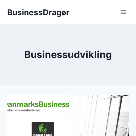
Fortsæt
BusinessDragør
til
indhold
Businessudvikling