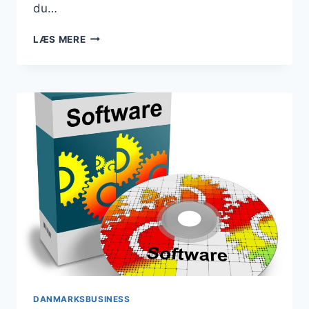
du…
DANMARKSBUSINESS
LÆS MERE
ER
FLYTTET
TIL
NY
OG
HURTIGERE
SERVER
DANMARKSBUSINESS