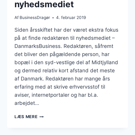
nyhedsmediet
Af
BusinessDragør
4. februar 2019
Siden årsskiftet har der været ekstra fokus
på at finde redaktøren til nyhedsmediet –
DanmarksBusiness. Redaktøren, såfremt
det bliver den pågældende person, har
bopæl i den syd-vestlige del af Midtjylland
og dermed relativ kort afstand det meste
af Danmark. Redaktøren har mange års
erfaring med at skrive erhvervsstof til
aviser, internetportaler og har bl.a.
arbejdet…
DANMARKSBUSINESS
LÆS MERE
ER
KOMMET
TÆTTERE