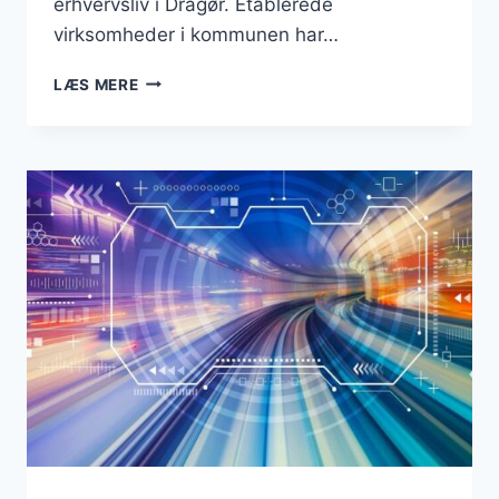
erhvervsliv i Dragør. Etablerede
virksomheder i kommunen har…
BUSINESS
LÆS MERE
I
DRAGØR
KOMMUNE