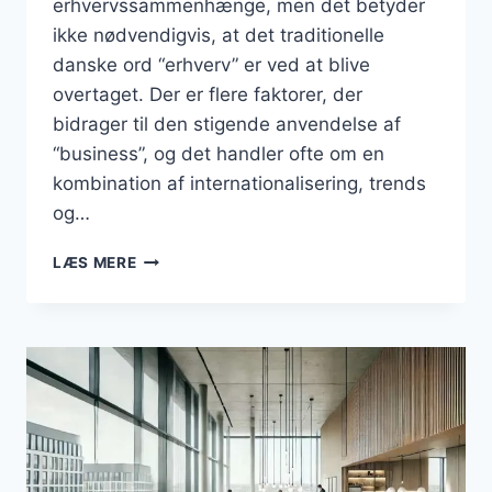
erhvervssammenhænge, men det betyder
ikke nødvendigvis, at det traditionelle
danske ord “erhverv” er ved at blive
overtaget. Der er flere faktorer, der
bidrager til den stigende anvendelse af
“business”, og det handler ofte om en
kombination af internationalisering, trends
og…
ER
LÆS MERE
ORDET
“ERHVERV”
VED
AT
BLIVE
OVERTAGET
AF
“BUSINESS”
I
DET