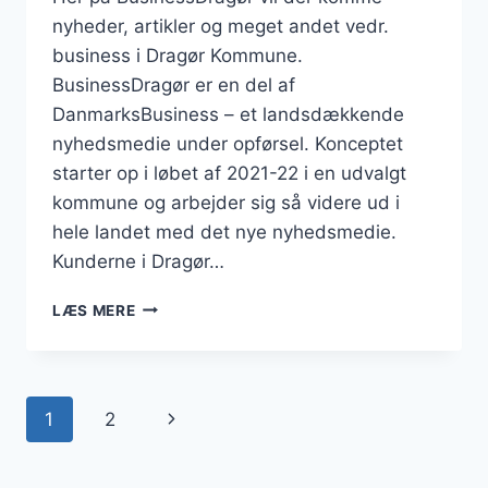
nyheder, artikler og meget andet vedr.
business i Dragør Kommune.
BusinessDragør er en del af
DanmarksBusiness – et landsdækkende
nyhedsmedie under opførsel. Konceptet
starter op i løbet af 2021-22 i en udvalgt
kommune og arbejder sig så videre ud i
hele landet med det nye nyhedsmedie.
Kunderne i Dragør…
BUSINESSDRAGØR.DK
LÆS MERE
Side
Næste
1
2
navigation
side