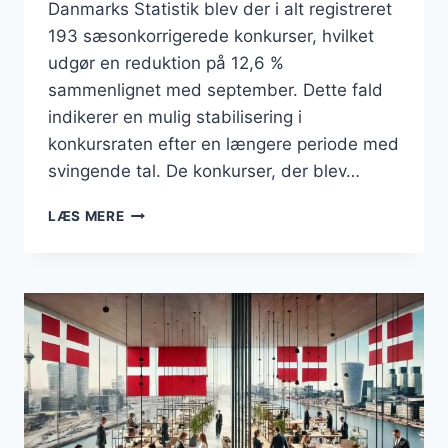
Danmarks Statistik blev der i alt registreret
193 sæsonkorrigerede konkurser, hvilket
udgør en reduktion på 12,6 %
sammenlignet med september. Dette fald
indikerer en mulig stabilisering i
konkursraten efter en længere periode med
svingende tal. De konkurser, der blev…
FALD
LÆS MERE
I
ANTAL
KONKURSER
BLANDT
AKTIVE
VIRKSOMHEDER
I
OKTOBER