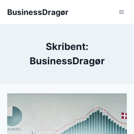
Fortsæt
BusinessDragør
til
indhold
Skribent:
BusinessDragør