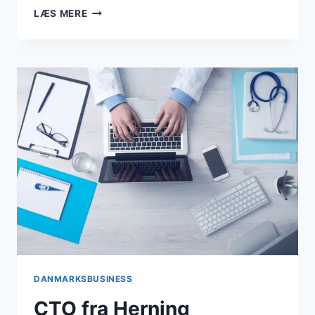
DOMÆNET
LÆS MERE
“BUSINESSESBJERG.DK”
FORBLIVER
EN
DEL
AF
DANMARKSBUSINESS
DANMARKSBUSINESS
CTO fra Herning