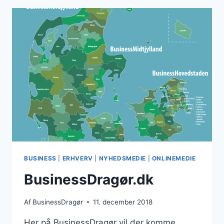
PÅ
REDAKTØREN
TIL
NYHEDSMEDIET
BUSINESS
|
ERHVERV
|
NYHEDSMEDIE
|
ONLINEMEDIE
BusinessDragør.dk
Af
BusinessDragør
11. december 2018
Her på BusinessDragør vil der komme