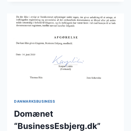
HEN
OVER
SENSOMMEREN
DANMARKSBUSINESS
Domænet
“BusinessEsbjerg.dk”